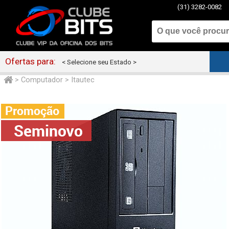
(31) 3282-0082
Ofertas para:
< Selecione seu Estado >
>
Computador
>
Itautec