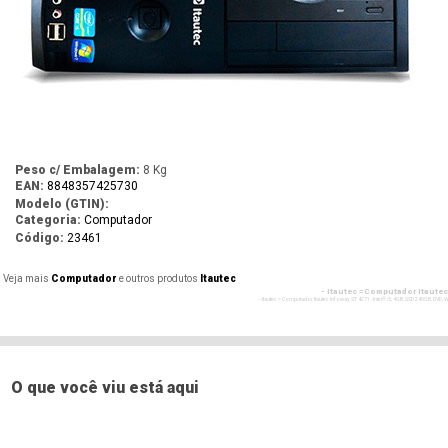
Peso c/ Embalagem:
8 Kg
EAN:
8848357425730
Modelo (GTIN):
Categoria:
Computador
Código:
23461
Veja mais
Computador
e outros produtos
Itautec
- Itautec =Computador Itautec
- - Itautec = Computador Itautec Infoway ST 4271 - Intel® i5, 4GB, SSD 240GB, DV
- Itautec =Computador Itaut
- - Itautec = Computador Itautec Infoway ST 4271 - Intel® i5, 4GB, SSD 240GB, DV
- Itautec =Computador Itaut
- - Itautec = Computador Itautec Infoway ST 4271 - Intel® i5, 4GB, SSD 240GB, DV
O que você viu está aqui