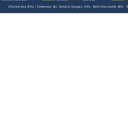
Oficina dos Bits / Endereço: Av. Getúlio Vargas, 446 - Belo Horizonte, MG -