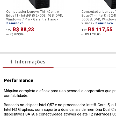
Computador Lenovo ThinkCentre
Computador Lenovo T
Edge71 - Intel® i5 2400S, 4GB, DVD,
Edge71 - Intel® i5 24
Windows 7 Pro - Garantia 1 ano -
500GB, DVD, Windows 
Seminovo
2 anos -
Seminovo
R$ 88,23
R$ 117,55
12x
12x
ou R$ 899,90
ou R$ 1.199,00
*
*
Informações
Performance
Máquina completa e eficaz para uso pessoal e corporativo que pr
confiabilidade.
Baseado no chipset Intel Q57 e no processador Intel® Core i5, 
Intel HD Graphics, com suporte a dois canais de memória Dual Ch
dispositivos SATA e conectividade através de até 12 interfaces U