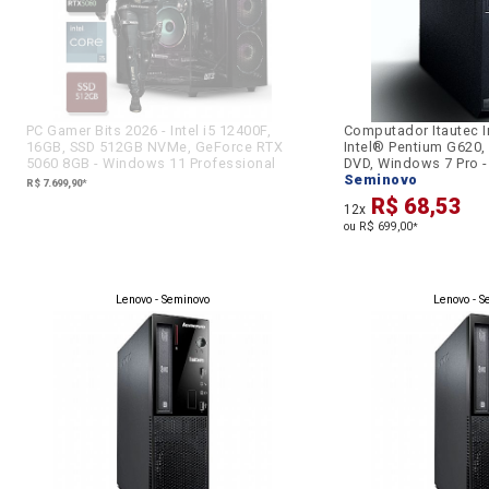
PC Gamer Bits 2026 - Intel i5 12400F,
Computador Itautec I
16GB, SSD 512GB NVMe, GeForce RTX
Intel® Pentium G620,
5060 8GB - Windows 11 Professional
DVD, Windows 7 Pro - 
Seminovo
R$ 7.699,90
*
R$ 68,53
12x
ou R$ 699,00
*
Lenovo
- Seminovo
Lenovo
- S