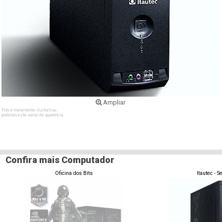
Ampliar
Foto é meramente ilustrativa,
podendo este variar de aparência.
Confira mais Computador
Oficina dos Bits
Itautec
- S