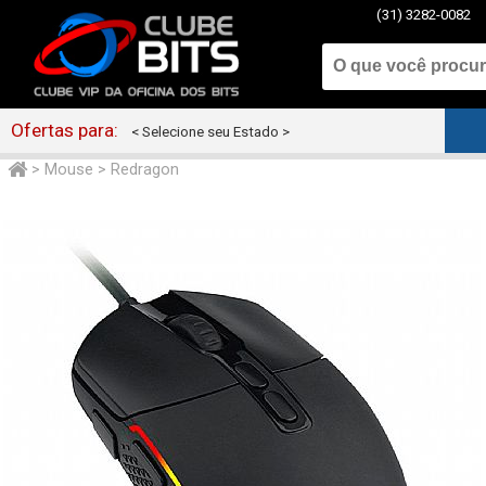
(31) 3282-0082
Ofertas para:
< Selecione seu Estado >
>
Mouse
>
Redragon