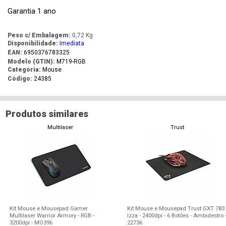
Garantia 1 ano
Peso c/ Embalagem:
0,72 Kg
Disponibilidade:
Imediata
EAN:
6950376783325
Modelo (GTIN):
M719-RGB
Categoria:
Mouse
Código:
24385
Produtos similares
Multilaser
Trust
Kit Mouse e Mousepad Gamer
Kit Mouse e Mousepad Trust GXT 783
Multilaser Warrior Armory - RGB -
Izza - 2400dpi - 6 Botões - Ambidestro 
3200dpi - MO396
22736