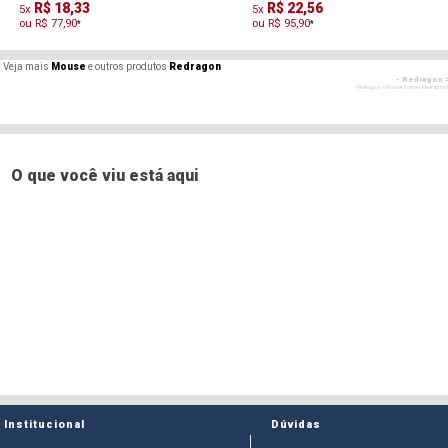
R$ 18,33
R$ 22,56
5x
5x
ou R$ 77,90
ou R$ 95,90
*
*
Veja mais
Mouse
e outros produtos
Redragon
- Redragon 
- - Redragon = Mouse Gamer Redragon In
- Redr
- - Redragon = Mouse Gamer Redragon In
- Redr
- - Redragon = Mouse Gamer Redragon In
O que você viu está aqui
Institucional
Dúvidas