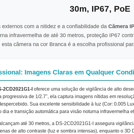
30m, IP67, PoE
externos com a nitidez e a confiabilidade da
Câmera IP
urna infravermelha de até 30 metros, proteção IP67 con
 esta câmera na cor Branca é a escolha profissional para 
ssional: Imagens Claras em Qualquer Condição,
DS-2CD2021G1-I
oferece uma solução de vigilância de alto de
progressiva de 1/2.7", ela captura imagens nítidas em resoluç
espercebido. Sua excelente sensibilidade à luz (Cor: 0.005 Lux
o dia e transição automática para visão noturna infravermelha ef
lcançam até 30 metros, a DS-2CD2021G1-I assegura vigilância 
as de alto contraste (luz e sombra intensas), enquanto o 3D