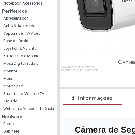
Notebook Acessórios
Perifericos
Apresentador
Cabo & Adaptador
Captura de TV/Video
Fone de Ouvido
Joystick & Volante
Kit Teclado e Mouse
Amplia
Mesa Digitalizadora
Foto é meramente ilustrativa,
podendo este variar de aparência.
Monitor
Mouse
Mouse pad
Suporte de Monitor/TV
Informações
Teclado
Webcam e Videoconferência
Hardware
Fonte
Câmera de Segu
Gabinete