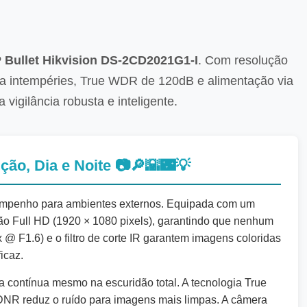
 Bullet Hikvision DS-2CD2021G1-I
. Com resolução
tra intempéries, True WDR de 120dB e alimentação via
vigilância robusta e inteligente.
 Dia e Noite 📷️🔎️🌇️🌃️💡️
sempenho para ambientes externos. Equipada com um
ão Full HD (1920 × 1080 pixels), garantindo que nenhum
 @ F1.6) e o filtro de corte IR garantem imagens coloridas
icaz.
contínua mesmo na escuridão total. A tecnologia True
 DNR reduz o ruído para imagens mais limpas. A câmera