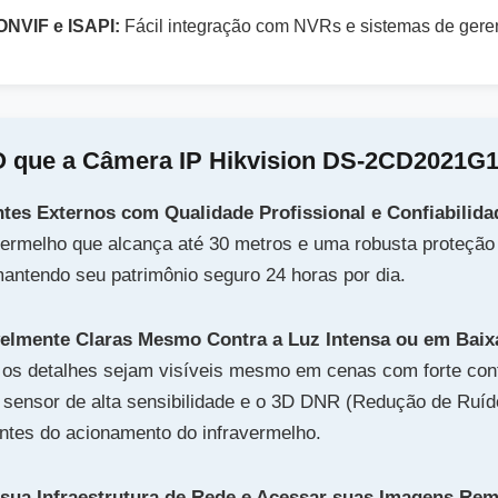
ONVIF e ISAPI:
Fácil integração com NVRs e sistemas de gere
 O que a Câmera IP Hikvision DS-2CD2021G1-
tes Externos com Qualidade Profissional e Confiabilidad
vermelho que alcança até 30 metros e uma robusta proteção I
mantendo seu patrimônio seguro 24 horas por dia.
velmente Claras Mesmo Contra a Luz Intensa ou em Bai
os detalhes sejam visíveis mesmo em cenas com forte cont
sensor de alta sensibilidade e o 3D DNR (Redução de Ruído
tes do acionamento do infravermelho.
à sua Infraestrutura de Rede e Acessar suas Imagens Re