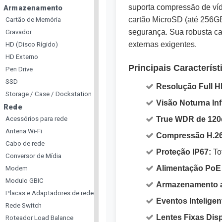
suporta compressão de víd
Armazenamento
cartão MicroSD (até 256GB
Cartão de Memória
segurança. Sua robusta ca
Gravador
externas exigentes.
HD (Disco Rígido)
HD Externo
Principais Caracterís
Pen Drive
SSD
Resolução Full H
Storage / Case / Dockstation
Visão Noturna In
Rede
Acessórios para rede
True WDR de 120
Antena Wi-Fi
Compressão H.26
Cabo de rede
Proteção IP67:
Tot
Conversor de Mídia
Alimentação PoE 
Modem
Modulo GBIC
Armazenamento a
Placas e Adaptadores de rede
Eventos Inteligen
Rede Switch
Lentes Fixas Dis
Roteador Load Balance