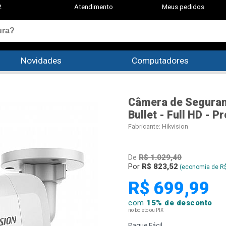
2
Atendimento
Meus pedidos
Novidades
Computadores
Câmera de Seguranç
Bullet - Full HD - 
Fabricante:
Hikvision
De
R$ 1.029,40
Por
R$ 823,52
(economia de R$
R$ 699,99
com
15% de desconto
no boleto ou PIX
Pague Fácil