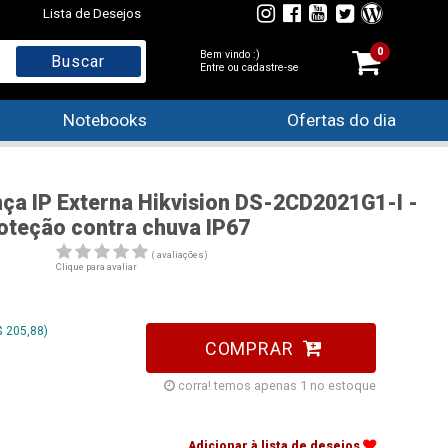
Lista de Desejos
0
Bem vindo :)
Entre ou cadastre-se
Notebooks
Ofertas do dia
a IP Externa Hikvision DS-2CD2021G1-I -
Proteção contra chuva IP67
( avaliações)
Clique para avaliar
 205,88)
COMPRAR
corra! temos apenas 1 no estoque
Adicionar à lista de desejos