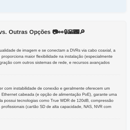
Outras Opções 📷️👀️🔒️🌇️🌃️🔎️
alidade de imagem e se conectam a DVRs via cabo coaxial, a
proporciona maior flexibilidade na instalação (especialmente
tegração com outros sistemas de rede, e recursos avançados
rer com instabilidade de conexão e geralmente oferecem um
 Ethernet cabeada (e opção de alimentação PoE), garante uma
o, ela possui tecnologias como True WDR de 120dB, compressão
 profissionais (cartão SD de alta capacidade, NAS, NVR com