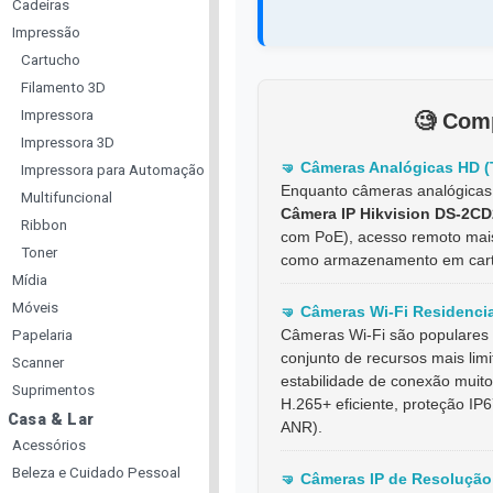
Cadeiras
Impressão
Cartucho
Filamento 3D
Impressora
🧐️
Comp
Impressora 3D
🤜️ Câmeras Analógicas HD 
Impressora para Automação
Enquanto câmeras analógicas 
Multifuncional
Câmera IP Hikvision DS-2CD
Ribbon
com PoE), acesso remoto mais 
Toner
como armazenamento em cartão
Mídia
Móveis
🤜️ Câmeras Wi-Fi Residenci
Câmeras Wi-Fi são populares 
Papelaria
conjunto de recursos mais limit
Scanner
estabilidade de conexão muito
Suprimentos
H.265+ eficiente, proteção I
Casa & Lar
ANR).
Acessórios
Beleza e Cuidado Pessoal
🤜️ Câmeras IP de Resolução