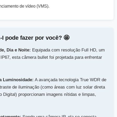
nciamento de vídeo (VMS).
I pode fazer por você? 🤩️
e, Dia e Noite:
Equipada com resolução Full HD, um
P67, esta câmera bullet foi projetada para enfrentar
xa Luminosidade:
A avançada tecnologia True WDR de
raste de iluminação (como áreas com luz solar direta
 Digital) proporcionam imagens nítidas e limpas,
motamente:
Sendo uma câmera IP, ela se conecta