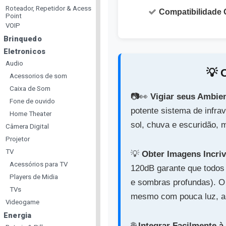
Roteador, Repetidor & Acess
Compatibilidade 
Point
VOIP
Brinquedo
Eletronicos
Audio
💡️
Acessorios de som
Caixa de Som
📷️👀️
Vigiar seus Ambien
Fone de ouvido
potente sistema de infra
Home Theater
sol, chuva e escuridão, 
Câmera Digital
Projetor
TV
💡️
Obter Imagens Incri
Acessórios para TV
120dB garante que todos 
Players de Midia
e sombras profundas). O 
TVs
mesmo com pouca luz, an
Videogame
Energia
🌐️
Integrar Facilmente 