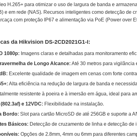
eo H.265+ para otimizar o uso de largura de banda e armazen
) e em rede (NAS). Recursos inteligentes como detecção de cr
rcaça com proteção IP67 e alimentação via PoE (Power over Et
ticas da Hikvision DS-2CD2021G1-I:
D 1080p:
Imagens claras e detalhadas para monitoramento efic
fravermelha de Longo Alcance:
Até 30 metros para vigilância
dB:
Excelente qualidade de imagem em cenas com forte contra
5+:
Alta eficiência na redução de largura de banda e necessi
almente resistente à poeira e à imersão em água, ideal para a
(802.3af) e 12VDC:
Flexibilidade na instalação.
 Bordo:
Slot para cartão MicroSD de até 256GB e suporte a 
tes Básicos:
Detecção de cruzamento de linha e detecção de i
poníveis:
Opções de 2.8mm, 4mm ou 6mm para diferentes camp