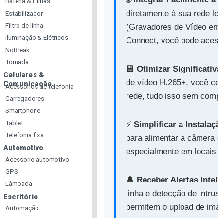
Bateria & Pilhas
diretamente à sua rede l
Estabilizador
Filtro de linha
(Gravadores de Vídeo em
Iluminação & Elétricos
Connect, você pode aces
NoBreak
Tomada
💾️
Otimizar Significat
Celulares &
de vídeo H.265+, você c
Comunicação
Acessorios de telefonia
rede, tudo isso sem comp
Carregadores
Smartphone
Tablet
⚡️
Simplificar a Instala
Telefonia fixa
para alimentar a câmera 
Automotivo
especialmente em locais 
Acessorio automotivo
GPS
🔔️
Receber Alertas Inte
Lâmpada
linha e detecção de intr
Escritório
permitem o upload de im
Automação