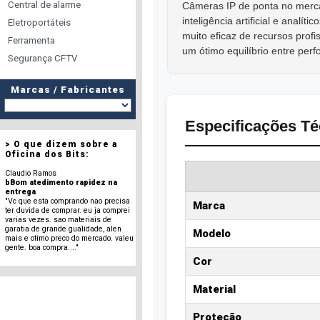
Central de alarme
Câmeras IP de ponta no merca
inteligência artificial e analíti
Eletroportáteis
muito eficaz de recursos prof
Ferramenta
um ótimo equilíbrio entre perf
Segurança CFTV
Marcas / Fabricantes
Especificações Té
> O que dizem sobre a
Oficina dos Bits:
Claudio Ramos
bBom atedimento rapidez na
entrega
"Vc que esta comprando nao precisa
Marca
ter duvida de comprar. eu ja comprei
varias vezes. sao materiais de
garatia de grande gualidade, alen
Modelo
mais e otimo preco do mercado. valeu
gente. boa compra...."
Cor
Material
Proteção