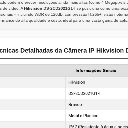
do podem oferecer resoluções ainda mais altas (como 4 Megapixels ou
cos de vídeo. A
Hikvision DS-2CD2021G1-I
se posiciona como uma exce
issionais – incluindo WDR de 120dB, compressão H.265+, visão noturna
ormance de alta qualidade e custo, ideal para uma vasta gama de aplic
cnicas Detalhadas da Câmera IP Hikvision
Informações Gerais
Hikvision
DS-2CD2021G1-I
Branco
Metal e Plástico
IP67 (Resistente à água e poei