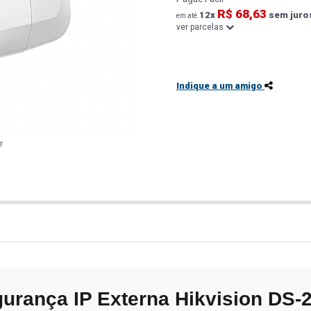
R$ 68,63
12x
sem juro
em até
ver parcelas
Indique a um amigo
r
rança IP Externa Hikvision DS-2C