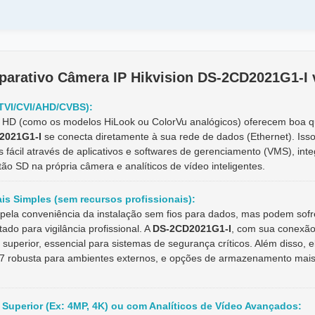
arativo
Câmera IP Hikvision DS-2CD2021G1-I vs. 
(TVI/CVI/AHD/CVBS):
HD (como os modelos HiLook ou ColorVu analógicos) oferecem boa qu
2021G1-I
se conecta diretamente à sua rede de dados (Ethernet). Isso 
fácil através de aplicativos e softwares de gerenciamento (VMS), in
 SD na própria câmera e analíticos de vídeo inteligentes.
ais Simples (sem recursos profissionais):
pela conveniência da instalação sem fios para dados, mas podem sof
ado para vigilância profissional. A
DS-2CD2021G1-I
, com sua conexão
 superior, essencial para sistemas de segurança críticos. Além diss
P67 robusta para ambientes externos, e opções de armazenamento mais
 Superior (Ex: 4MP, 4K) ou com Analíticos de Vídeo Avançados: