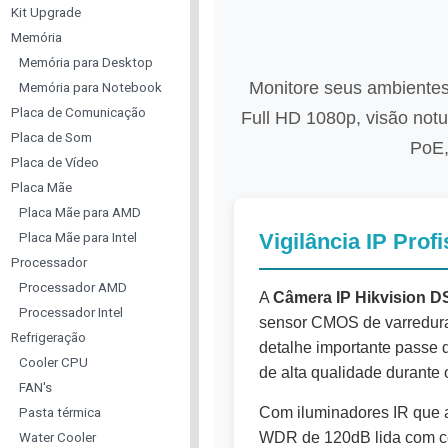
Kit Upgrade
Memória
Memória para Desktop
Monitore seus ambientes 
Memória para Notebook
Placa de Comunicação
Full HD 1080p, visão not
Placa de Som
PoE,
Placa de Vídeo
Placa Mãe
Placa Mãe para AMD
Vigilância IP Profi
Placa Mãe para Intel
Processador
Processador AMD
A
Câmera IP Hikvision 
Processador Intel
sensor CMOS de varredura 
Refrigeração
detalhe importante passe d
Cooler CPU
de alta qualidade durante 
FAN's
Com iluminadores IR que a
Pasta térmica
WDR de 120dB lida com cen
Water Cooler