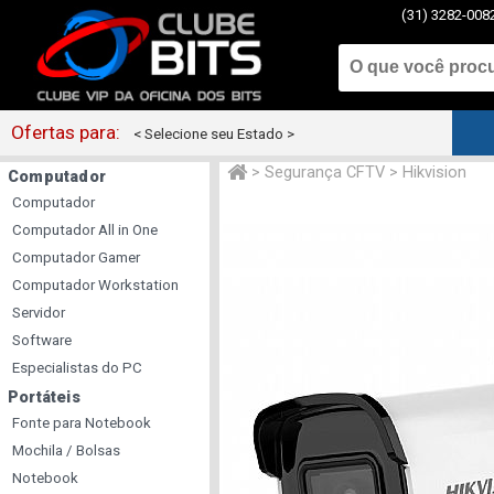
(31) 3282-008
Ofertas para:
< Selecione seu Estado >
>
Segurança CFTV
>
Hikvision
Computador
Computador
Computador All in One
Computador Gamer
Computador Workstation
Servidor
Software
Especialistas do PC
Portáteis
Fonte para Notebook
Mochila / Bolsas
Notebook