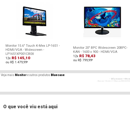
Monitor 15.6" Touch K-Mex LP-16S1 -
Monitor 20" BPC Widescreen 20BPC-
HDMI/VGA - Widescreen -
KAN - 1600 x 900 - HDMI/VGA
LP16S1XP001CB0X
R$ 78,43
12x
R$ 145,10
12x
ou R$ 799,99
*
ou R$ 1.479,99
*
Veja mais
Monitor
e outros produtos
Bluecase
- Bluecase =Moni
- - Bluecase = Monitor 21.5 Bluecase BM22K2HVWW -
- Bluecase 
- - Bluecase = Monitor 21.5 Bluecase BM22K2HVWW -
- Bluecase 
- - Bluecase = Monitor 21.5 Bluecase BM22K2HVWW -
O que você viu está aqui