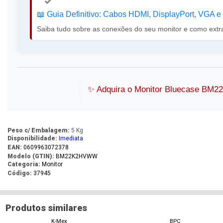
📖️ Guia Definitivo: Cabos HDMI, DisplayPort, VGA 
Saiba tudo sobre as conexões do seu monitor e como extr
✨️ Adquira o Monitor Bluecase BM2
Peso c/ Embalagem:
5 Kg
Disponibilidade:
Imediata
EAN:
0609963072378
Modelo (GTIN):
BM22K2HVWW
Categoria:
Monitor
Código:
37945
Produtos similares
K-Mex
BPC