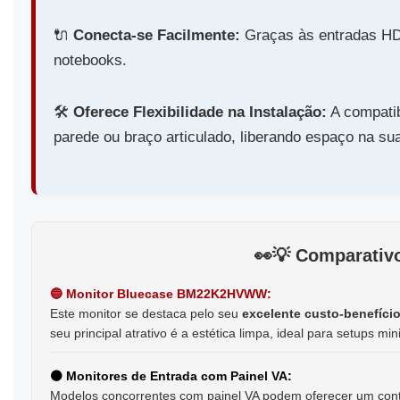
🔌️
Conecta-se Facilmente:
Graças às entradas HD
notebooks.
🛠️
Oferece Flexibilidade na Instalação:
A compati
parede ou braço articulado, liberando espaço na su
👀️💡 Comparati
🔵 Monitor Bluecase BM22K2HVWW:
Este monitor se destaca pelo seu
excelente custo-benefício
seu principal atrativo é a estética limpa, ideal para setups min
⚫ Monitores de Entrada com Painel VA:
Modelos concorrentes com painel VA podem oferecer um cont