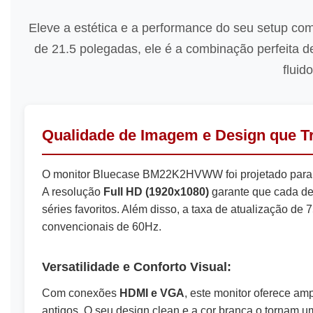
Eleve a estética e a performance do seu setup co
de 21.5 polegadas, ele é a combinação perfeita d
fluid
Qualidade de Imagem e Design que Tr
O monitor Bluecase BM22K2HVWW foi projetado para qu
A resolução
Full HD (1920x1080)
garante que cada det
séries favoritos. Além disso, a taxa de atualização
convencionais de 60Hz.
Versatilidade e Conforto Visual:
Com conexões
HDMI e VGA
, este monitor oferece a
antigos. O seu design clean e a cor branca o torna