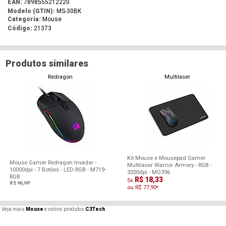
EAN:
7898555212220
Modelo (GTIN):
MS-30BK
Categoria:
Mouse
Código:
21373
Produtos similares
Redragon
Multilaser
Kit Mouse e Mousepad Gamer
Mouse Gamer Redragon Invader -
Multilaser Warrior Armory - RGB -
10000dpi - 7 Botões - LED RGB - M719-
3200dpi - MO396
RGB
R$ 18,33
5x
R$ 96,99
*
ou R$ 77,90
*
Veja mais
Mouse
e outros produtos
C3Tech