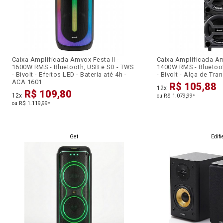
Caixa Amplificada Amvox Festa II -
Caixa Amplificada Am
1600W RMS - Bluetooth, USB e SD - TWS
1400W RMS - Bluetoot
- Bivolt - Efeitos LED - Bateria até 4h -
- Bivolt - Alça de Tr
ACA 1601
R$ 105,88
12x
R$ 109,80
12x
ou R$ 1.079,99
*
ou R$ 1.119,99
*
Get
Edifi