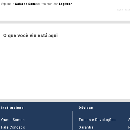
Veja mais
Caixa de Som
e outros produtos
Logitech
- - Logitech = Caixa
- - Logitech = Caixa
- - Logitech = Caixa
O que você viu está aqui
Institucional
Dúvidas
Quem Somos
Trocas e Devoluções
Fale Conosco
Garantia