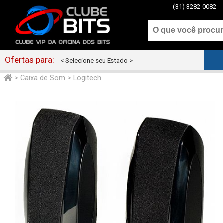
(31) 3282-0082
Ofertas para:
< Selecione seu Estado >
>
Caixa de Som
>
Logitech