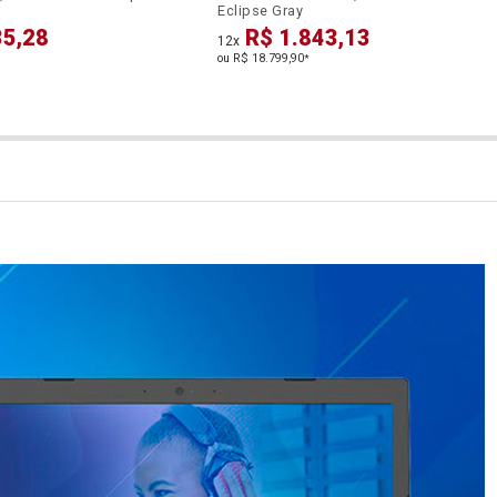
Eclipse Gray
35,28
R$ 1.843,13
12x
ou R$ 18.799,90
*