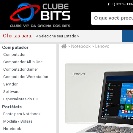
(31) 3282-008
Ofertas para:
< Selecione seu Estado >
>
Notebook
>
Lenovo
Computador
Computador
Computador All in One
Computador Gamer
Computador Workstation
Servidor
Software
Especialistas do PC
Portáteis
Fonte para Notebook
Mochila / Bolsas
Notebook