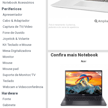
Notebook Acessórios
Perifericos
Apresentador
Cabo & Adaptador
Amplia
Foto é meramente ilustrativa,
Captura de TV/Video
podendo este variar de aparência.
Fone de Ouvido
Joystick & Volante
Kit Teclado e Mouse
Mesa Digitalizadora
Confira mais Notebook
Monitor
Acer
Mouse
Mouse pad
Suporte de Monitor/TV
Teclado
Webcam e Videoconferência
Hardware
Fonte
Gabinete