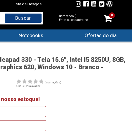
Lista de Desejos
0
Bem vindo :)
Entre ou cadastre-se
Notebooks
Ofertas do dia
apad 330 - Tela 15.6", Intel i5 8250U, 8GB,
Graphics 620, Windows 10 - Branco -
( avaliações)
Clique para avaliar
 nosso estoque!