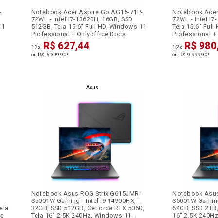
-
Notebook Acer Aspire Go AG15-71P-
Notebook Acer
72WL - Intel i7-13620H, 16GB, SSD
72WL - Intel i
11
512GB, Tela 15.6" Full HD, Windows 11
Tela 15.6" Ful
Professional + Onlyoffice Docs
Professional +
R$ 627,44
R$ 980
12x
12x
ou R$ 6.399,90
ou R$ 9.999,90
*
*
Asus
Notebook Asus ROG Strix G615JMR-
Notebook Asus
S5001W Gaming - Intel i9 14900HX,
S5001W Gaming 
ela
32GB, SSD 512GB, GeForce RTX 5060,
64GB, SSD 2TB,
se
Tela 16" 2.5K 240Hz, Windows 11 -
16" 2.5K 240Hz