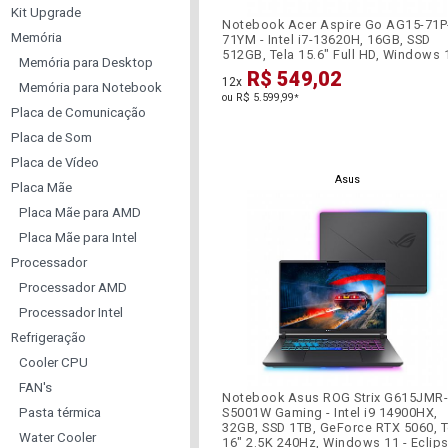
Kit Upgrade
Notebook Acer Aspire Go AG15-71P
Memória
71YM - Intel i7-13620H, 16GB, SSD
512GB, Tela 15.6" Full HD, Windows 
Memória para Desktop
R$ 549,02
12x
Memória para Notebook
ou R$ 5.599,99
*
Placa de Comunicação
Placa de Som
Placa de Vídeo
Asus
Placa Mãe
Placa Mãe para AMD
Placa Mãe para Intel
Processador
Processador AMD
Processador Intel
Refrigeração
Cooler CPU
FAN's
Notebook Asus ROG Strix G615JMR-
Pasta térmica
S5001W Gaming - Intel i9 14900HX,
32GB, SSD 1TB, GeForce RTX 5060, T
Water Cooler
16" 2.5K 240Hz, Windows 11 - Eclip