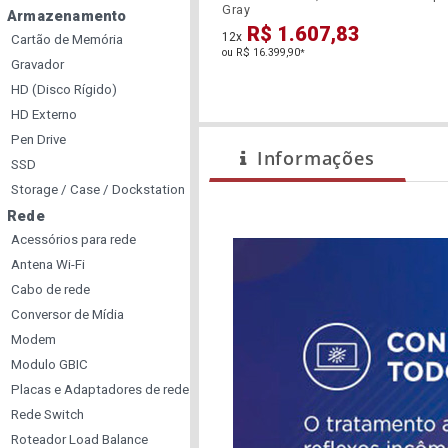
Gray
Armazenamento
R$ 1.607,83
12x
Cartão de Memória
ou R$ 16.399,90
*
Gravador
HD (Disco Rígido)
HD Externo
Pen Drive
Informações
SSD
Storage / Case / Dockstation
Rede
Acessórios para rede
Antena Wi-Fi
Cabo de rede
Conversor de Mídia
Modem
Modulo GBIC
Placas e Adaptadores de rede
Rede Switch
Roteador Load Balance