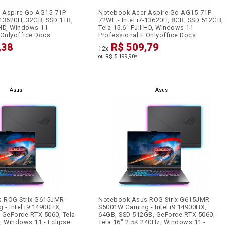
 Aspire Go AG15-71P-
Notebook Acer Aspire Go AG15-71P-
7-13620H, 32GB, SSD 1TB,
72WL - Intel i7-13620H, 8GB, SSD 512GB,
l HD, Windows 11
Tela 15.6" Full HD, Windows 11
 Onlyoffice Docs
Professional + Onlyoffice Docs
,38
R$ 509,79
12x
ou R$ 5.199,90
*
Asus
Asus
 ROG Strix G615JMR-
Notebook Asus ROG Strix G615JMR-
- Intel i9 14900HX,
S5001W Gaming - Intel i9 14900HX,
 GeForce RTX 5060, Tela
64GB, SSD 512GB, GeForce RTX 5060,
, Windows 11 - Eclipse
Tela 16" 2.5K 240Hz, Windows 11 -