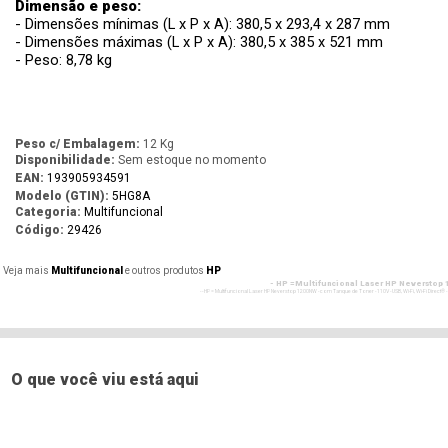
Dimensão e peso:
- Dimensões mínimas (L x P x A): 380,5 x 293,4 x 287 mm
- Dimensões máximas (L x P x A): 380,5 x 385 x 521 mm
- Peso: 8,78 kg
Peso c/ Embalagem:
12 Kg
Disponibilidade:
Sem estoque no momento
EAN:
193905934591
Modelo (GTIN):
5HG8A
Categoria:
Multifuncional
Código:
29426
Veja mais
Multifuncional
e outros produtos
HP
- HP =Multifuncional Laser HP Neverstop 
- - HP = Multifuncional Laser HP Neverstop 1200NW - com Tanque de Toner - 110V - USB, Wi-Fi, Wi-Fi Direct®
- HP =Multifuncional Laser HP Neverstop
- - HP = Multifuncional Laser HP Neverstop 1200NW - com Tanque de Toner - 110V - USB, Wi-Fi, Wi-Fi Direct®
- HP =Multifuncional Laser HP Neverstop
- - HP = Multifuncional Laser HP Neverstop 1200NW - com Tanque de Toner - 110V - USB, Wi-Fi, Wi-Fi Direct®
O que você viu está aqui