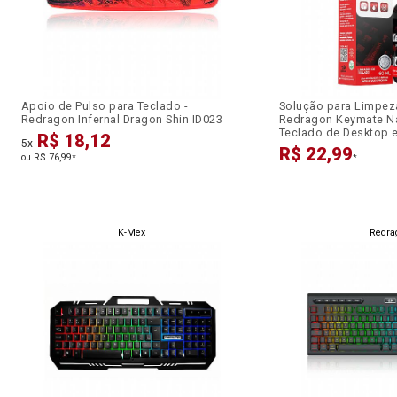
Apoio de Pulso para Teclado -
Solução para Limpez
Redragon Infernal Dragon Shin ID023
Redragon Keymate Na
Teclado de Desktop 
R$ 18,12
5x
R$ 22,99
ou R$ 76,99
*
*
K-Mex
Redra