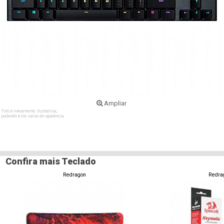
Ampliar
Foto é meramente ilustrativa,
podendo este variar de aparência.
Confira mais Teclado
Redragon
Redra