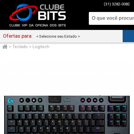
(31) 3282-0082
Ofertas para:
< Selecione seu Estado >
>
Teclado
>
Logitech