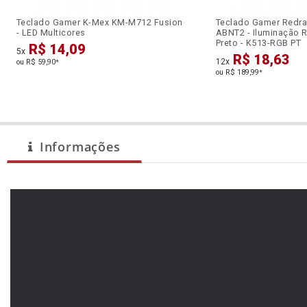
Teclado Gamer K-Mex KM-M712 Fusion
Teclado Gamer Redra
- LED Multicores
ABNT2 - Iluminação RG
Preto - K513-RGB PT
R$ 14,09
5x
R$ 18,63
12x
ou R$ 59,90
*
ou R$ 189,99
*
Informações