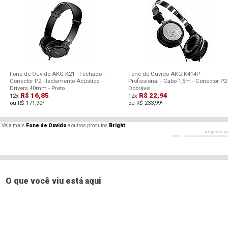
Fone de Ouvido AKG K21 - Fechado -
Fone de Ouvido AKG K414P -
Conector P2 - Isolamento Acústico -
Profissional - Cabo 1,5m - Conector P2 
Drivers 40mm - Preto
Dobrável
R$ 16,85
R$ 22,94
12x
12x
ou R$ 171,90
ou R$ 233,99
*
*
Veja mais
Fone de Ouvido
e outros produtos
Bright
- Bright =Fo
- - Bright = Fone de Ouvido Bluetooth Bright Bea
- Bright =F
- - Bright = Fone de Ouvido Bluetooth Bright Bea
- Bright =F
- - Bright = Fone de Ouvido Bluetooth Bright Bea
O que você viu está aqui