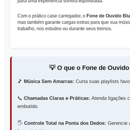
para uma experiência sonora equilibrada.
Com o prático case carregador, o
Fone de Ouvido Blu
mas também garante cargas extras para que sua música
trabalho, nos estudos ou durante seus treinos.
💡️ O que o Fone de Ouvido
🎵️
Música Sem Amarras:
Curta suas playlists favo
📞️
Chamadas Claras e Práticas:
Atenda ligações c
embutido.
🖐️
Controle Total na Ponta dos Dedos:
Gerencie a