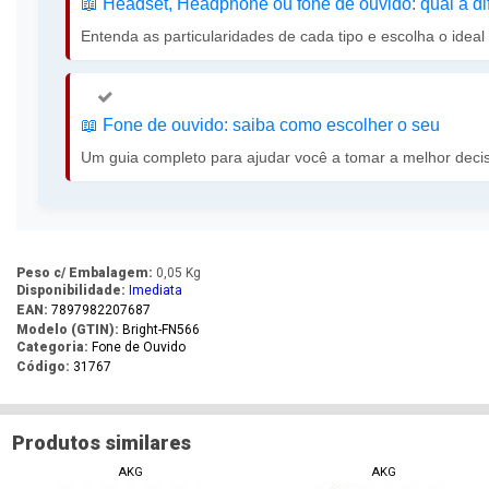
📖️ Headset, Headphone ou fone de ouvido: qual a d
Entenda as particularidades de cada tipo e escolha o idea
📖️ Fone de ouvido: saiba como escolher o seu
Um guia completo para ajudar você a tomar a melhor deci
Peso c/ Embalagem:
0,05 Kg
Disponibilidade:
Imediata
EAN:
7897982207687
Modelo (GTIN):
Bright-FN566
Categoria:
Fone de Ouvido
Código:
31767
Produtos similares
AKG
AKG