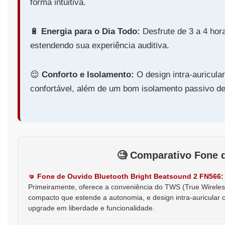
forma intuitiva.
🔋️
Energia para o Dia Todo:
Desfrute de 3 a 4 hor
estendendo sua experiência auditiva.
😌️
Conforto e Isolamento:
O design intra-auricula
confortável, além de um bom isolamento passivo de
🧐️
Comparativo
Fone d
🤜️ Fone de Ouvido Bluetooth Bright Beatsound 2 FN566:
Primeiramente, oferece a conveniência do TWS (True Wireless
compacto que estende a autonomia, e design intra-auricular
upgrade em liberdade e funcionalidade.