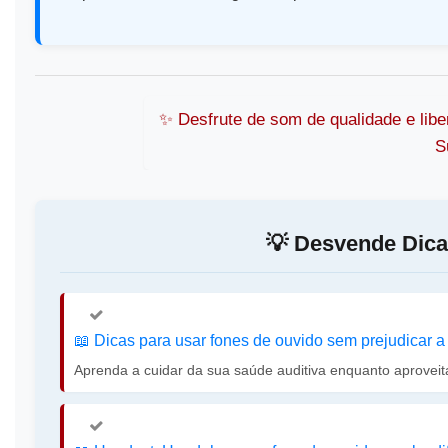
✨️ Desfrute de som de qualidade e li
S
💡️ Desvende Dic
📖️ Dicas para usar fones de ouvido sem prejudicar 
Aprenda a cuidar da sua saúde auditiva enquanto aprovei