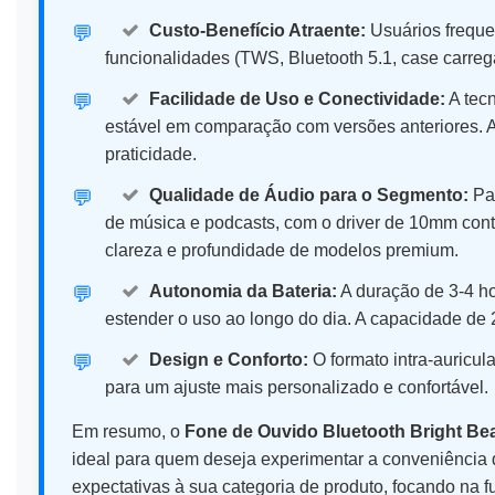
Custo-Benefício Atraente:
Usuários freque
💬️
funcionalidades (TWS, Bluetooth 5.1, case carrega
Facilidade de Uso e Conectividade:
A tec
💬️
estável em comparação com versões anteriores. Al
praticidade.
Qualidade de Áudio para o Segmento:
Par
💬️
de música e podcasts, com o driver de 10mm con
clareza e profundidade de modelos premium.
Autonomia da Bateria:
A duração de 3-4 ho
💬️
estender o uso ao longo do dia. A capacidade de
Design e Conforto:
O formato intra-auricul
💬️
para um ajuste mais personalizado e confortável.
Em resumo, o
Fone de Ouvido Bluetooth Bright B
ideal para quem deseja experimentar a conveniência d
expectativas à sua categoria de produto, focando na f