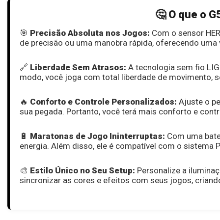
🤔 O que o G
🎯
Precisão Absoluta nos Jogos:
Com o sensor HERO
de precisão ou uma manobra rápida, oferecendo uma 
🔗
Liberdade Sem Atrasos:
A tecnologia sem fio LI
modo, você joga com total liberdade de movimento, s
🔥
Conforto e Controle Personalizados:
Ajuste o pe
sua pegada. Portanto, você terá mais conforto e cont
🔋
Maratonas de Jogo Ininterruptas:
Com uma bateri
energia. Além disso, ele é compatível com o sistem
🎨
Estilo Único no Seu Setup:
Personalize a ilumin
sincronizar as cores e efeitos com seus jogos, crian