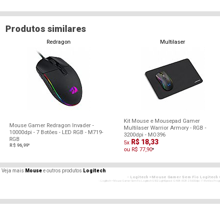
Produtos similares
Redragon
Multilaser
Kit Mouse e Mousepad Gamer
Mouse Gamer Redragon Invader -
Multilaser Warrior Armory - RGB -
10000dpi - 7 Botões - LED RGB - M719-
3200dpi - MO396
RGB
R$ 18,33
5x
R$ 96,99
*
ou R$ 77,90
*
Veja mais
Mouse
e outros produtos
Logitech
- Logitech =Mouse Gamer Sem Fio Logitech G5
- - Logitech = Mouse Gamer Sem Fio Logitech G502 LightSpeed - G HUB - RGB - 25.600dpi - 11 Botões Progr
- Logitech =Mouse Gamer Sem Fio Logite
- - Logitech = Mouse Gamer Sem Fio Logitech G502 LightSpeed - G HUB - RGB - 25.600dpi - 11 Botões Progr
- Logitech =Mouse Gamer Sem Fio Logite
- - Logitech = Mouse Gamer Sem Fio Logitech G502 LightSpeed - G HUB - RGB - 25.600dpi - 11 Botões Progr