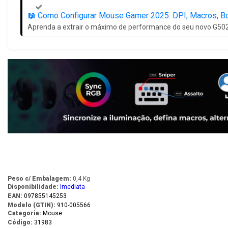
📖️ Como Configurar Mouse Gamer 2025: DPI, Macros, B
Aprenda a extrair o máximo de performance do seu novo G502
Peso c/ Embalagem:
0,4 Kg
Disponibilidade:
Imediata
EAN:
097855145253
Modelo (GTIN):
910-005566
Categoria:
Mouse
Código:
31983