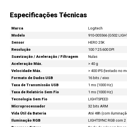
Especificações Técnicas
Marca
Logitech
Modelo
910-005566 (G502 LIG
Sensor
HERO 25K
Resolução
100 ? 25.600 DPI
Suavização / Aceleração / Filtragem
Nulas
Aceleração Máx.
> 40 g
Velocidade Máx.
> 400 IPS (testado no 
Formato de Dados USB
16 bits / eixo
Taxa de Transmissão USB
1 ms (1000 Hz)
Taxa de Relatório Sem Fio
1 ms (1000 Hz)
Tecnologia Sem Fio
LIGHTSPEED
Microprocessador
32 bits ARM
Vida Útil da Bateria
Até 48h (com iluminaçã
Iluminação RGB
LIGHTSYNC RGB com 2