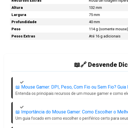
Recursos Extras
Roda de rolagem hiper
Altura
132 mm
Largura
75 mm
Profundidade
40 mm
Peso
114 g (somente mouse
Pesos Extras
Até 16 g adicionais
📖🔗 Desvende Dic
📖️ Mouse Gamer: DPI, Peso, Com Fio ou Sem Fio? Guia De
Entenda os principais recursos de um mouse gamer e como el
📖️ Importância do Mouse Gamer: Como Escolher o Mel
Um guia focado em como escolher o periférico certo para seus