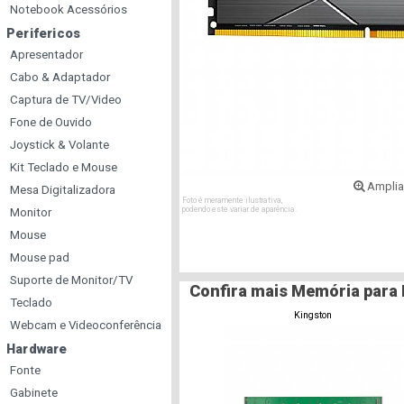
Notebook Acessórios
Perifericos
Apresentador
Cabo & Adaptador
Captura de TV/Video
Fone de Ouvido
Joystick & Volante
Kit Teclado e Mouse
Amplia
Mesa Digitalizadora
Foto é meramente ilustrativa,
podendo este variar de aparência.
Monitor
Mouse
Mouse pad
Suporte de Monitor/TV
Confira mais Memória para
Teclado
Kingston
Webcam e Videoconferência
Hardware
Fonte
Gabinete