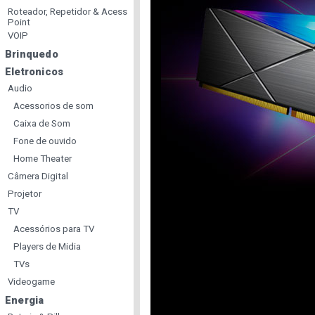
Roteador, Repetidor & Acess
Point
VOIP
Brinquedo
Eletronicos
Audio
Acessorios de som
Caixa de Som
Fone de ouvido
Home Theater
Câmera Digital
Projetor
TV
Acessórios para TV
Players de Midia
TVs
Videogame
Energia