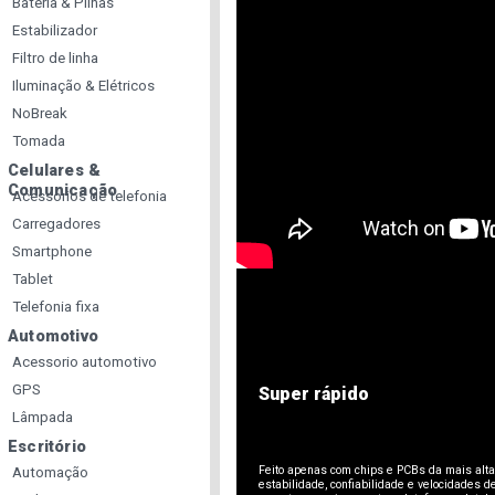
Bateria & Pilhas
Estabilizador
Filtro de linha
Iluminação & Elétricos
NoBreak
Tomada
Celulares &
Comunicação
Acessorios de telefonia
Carregadores
Smartphone
Tablet
Telefonia fixa
Automotivo
Acessorio automotivo
GPS
Super rápido
Lâmpada
Escritório
Feito apenas com chips e PCBs da mais alta
Automação
estabilidade, confiabilidade e velocidades 