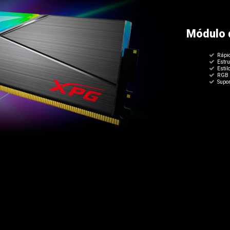
Módulo 
Rápi
Estru
Estil
RGB 
Supo