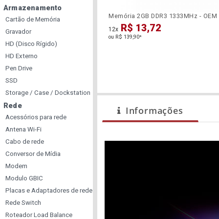
Armazenamento
Memória 2GB DDR3 1333MHz - OEM
Cartão de Memória
R$ 13,72
12x
Gravador
ou R$ 139,90
*
HD (Disco Rígido)
HD Externo
Pen Drive
SSD
Storage / Case / Dockstation
Rede
Informações
Acessórios para rede
Antena Wi-Fi
Cabo de rede
Conversor de Mídia
Modem
Modulo GBIC
Placas e Adaptadores de rede
Rede Switch
Roteador Load Balance