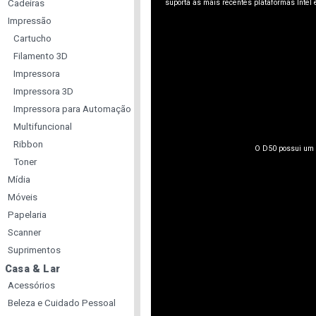
Cadeiras
suporta as mais recentes plataformas Intel
Impressão
Cartucho
Filamento 3D
Impressora
Impressora 3D
Impressora para Automação
Multifuncional
Ribbon
O D50 possui um d
Toner
Mídia
Móveis
Papelaria
Scanner
Suprimentos
Casa & Lar
Acessórios
Beleza e Cuidado Pessoal