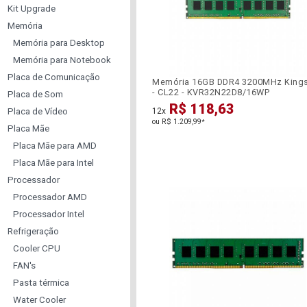
Kit Upgrade
Memória
Memória para Desktop
Memória para Notebook
Placa de Comunicação
Memória 16GB DDR4 3200MHz King
- CL22 - KVR32N22D8/16WP
Placa de Som
R$ 118,63
Placa de Vídeo
12x
ou R$ 1.209,99
*
Placa Mãe
Placa Mãe para AMD
Placa Mãe para Intel
Processador
Processador AMD
Processador Intel
Refrigeração
Cooler CPU
FAN's
Pasta térmica
Water Cooler