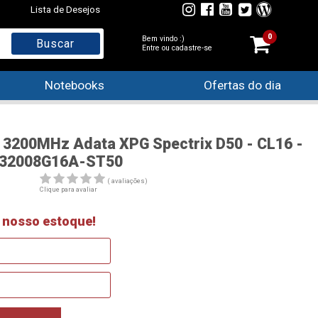
Lista de Desejos
0
Bem vindo :)
Entre ou cadastre-se
Notebooks
Ofertas do dia
3200MHz Adata XPG Spectrix D50 - CL16 -
4U32008G16A-ST50
( avaliações)
Clique para avaliar
 nosso estoque!