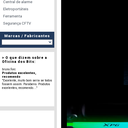
Central de alarme
Eletroportáteis
Ferramenta
Segurança CFTV
Marcas / Fabricantes
> O que dizem sobre a
Oficina dos Bits:
bruno.forc
Produtos excelentes,
recomendo
"Excelente, muito bom seria se todos
fossem assim. Parabens. Produtos
excelentes, recomendo...."