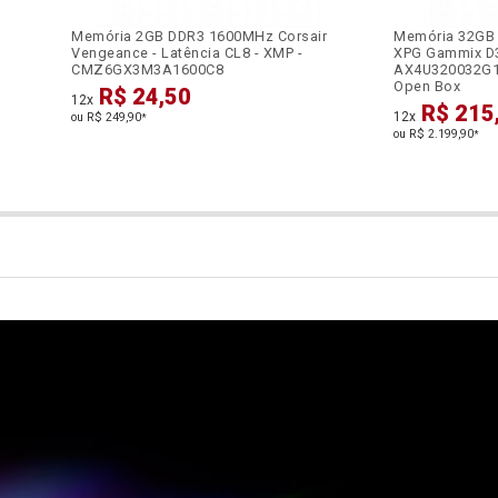
Memória 2GB DDR3 1600MHz Corsair
Memória 32GB
Vengeance - Latência CL8 - XMP -
XPG Gammix D35
CMZ6GX3M3A1600C8
AX4U320032G1
Open Box
R$ 24,50
12x
R$ 215
12x
ou R$ 249,90
*
ou R$ 2.199,90
*