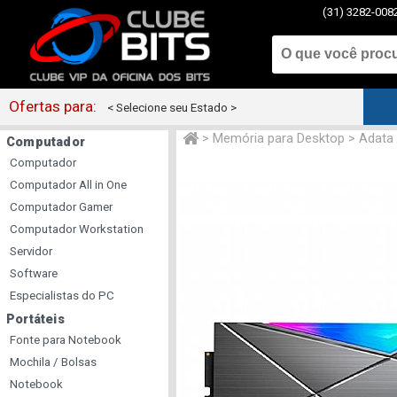
(31) 3282-008
Ofertas para:
< Selecione seu Estado >
>
Memória para Desktop
>
Adata
Computador
Computador
Computador All in One
Computador Gamer
Computador Workstation
Servidor
Software
Especialistas do PC
Portáteis
Fonte para Notebook
Mochila / Bolsas
Notebook