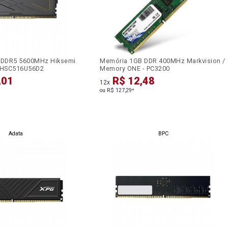
 DDR5 5600MHz Hiksemi
Memória 1GB DDR 400MHz Markvision /
- HSC516U56D2
Memory ONE - PC3200
,01
R$ 12,48
12x
ou R$ 127,29
*
Adata
BPC