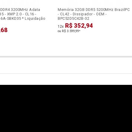
 DDR4 3200MHz Adata
Memória 32GB DDR5 5200MHz BrazilPC
 - XMP 2.0 - CL16 -
- CL42 - Dissipador - OEM -
6A-SBKD35 * Liquidação
BPC52D5C42B-32
R$ 352,94
12x
,68
ou R$ 3.599,99
*