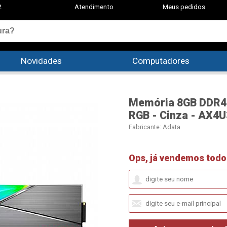
2
Atendimento
Meus pedidos
Novidades
Computadores
Memória 8GB DDR4 
RGB - Cinza - AX
Fabricante:
Adata
Ops, já vendemos todo