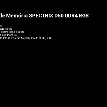
de Memória SPECTRIX D50 DDR4 RGB
do
tura sólida
o geométrico elegante
à sua maneira
rta Intel® Extreme Memory Profile (XMP) 2.0