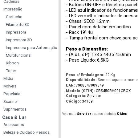
Cadeiras
- Botões ON-OFF e Reset no painel 
Impressão
- LED azul indicador de funcioname
- LED vermelho indicador de acess
Cartucho
- Chassi SECC 1.2mm
Filamento 3D
- Painel com detalhe em acrílico
- Rack 19" 4u
Impressora
- Tampa frontal com chave para ac
Impressora 3D
Impressora para Automação
Peso e Dimensões:
- (A x L x P): 178 x 440 x 450mm
Multifuncional
- Peso Líquido: 6,5KG
Ribbon
Toner
Peso c/ Embalagem:
22 Kg
Mídia
Disponibilidade:
Sem estoque no mome
EAN:
7908347909549
Móveis
Modelo (GTIN):
CRS450RH001CBOX
Papelaria
Categoria:
Servidor
Scanner
Código:
34169
Suprimentos
Veja mais
Servidor
e outros produtos
K-Mex
Casa & Lar
Acessórios
Beleza e Cuidado Pessoal