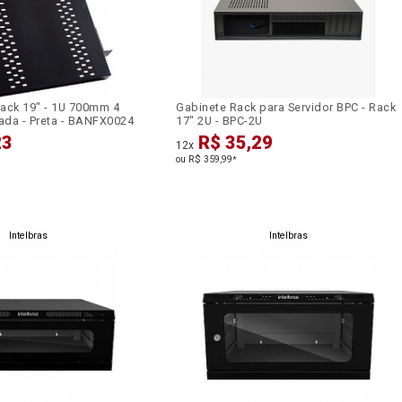
ack 19" - 1U 700mm 4
Gabinete Rack para Servidor BPC - Rack
lada - Preta - BANFX0024
17" 2U - BPC-2U
23
R$ 35,29
12x
ou R$ 359,99
*
Intelbras
Intelbras