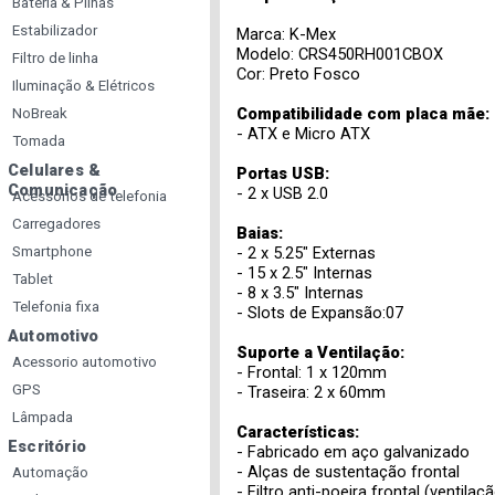
Bateria & Pilhas
Estabilizador
Marca: K-Mex
Modelo: CRS450RH001CBOX
Filtro de linha
Cor: Preto Fosco
Iluminação & Elétricos
Compatibilidade com placa mãe:
NoBreak
- ATX e Micro ATX
Tomada
Celulares &
Portas USB:
Comunicação
- 2 x USB 2.0
Acessorios de telefonia
Carregadores
Baias:
Smartphone
- 2 x 5.25" Externas
- 15 x 2.5" Internas
Tablet
- 8 x 3.5" Internas
Telefonia fixa
- Slots de Expansão:07
Automotivo
Suporte a Ventilação:
Acessorio automotivo
- Frontal: 1 x 120mm
GPS
- Traseira: 2 x 60mm
Lâmpada
Características:
Escritório
- Fabricado em aço galvanizado
- Alças de sustentação frontal
Automação
- Filtro anti-poeira frontal (ventilaç