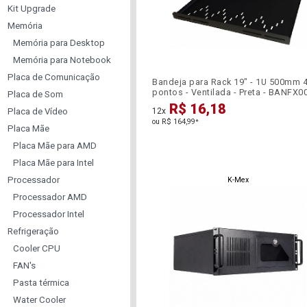
Kit Upgrade
Memória
Memória para Desktop
Memória para Notebook
Placa de Comunicação
Bandeja para Rack 19" - 1U 500mm 
pontos - Ventilada - Preta - BANFX0
Placa de Som
R$ 16,18
Placa de Vídeo
12x
ou R$ 164,99
*
Placa Mãe
Placa Mãe para AMD
Placa Mãe para Intel
Processador
K-Mex
Processador AMD
Processador Intel
Refrigeração
Cooler CPU
FAN's
Pasta térmica
Water Cooler