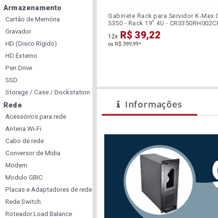
Armazenamento
Gabinete Rack para Servidor K-Mex 
Cartão de Memória
S350 - Rack 19" 4U - CRS350RH002
Gravador
R$ 39,22
12x
HD (Disco Rígido)
ou R$ 399,99
*
HD Externo
Pen Drive
SSD
Storage / Case / Dockstation
Informações
Rede
Acessórios para rede
Antena Wi-Fi
Cabo de rede
Conversor de Mídia
Modem
Modulo GBIC
Placas e Adaptadores de rede
Rede Switch
Roteador Load Balance