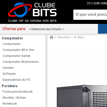
(31) 3282-008
Ofertas para:
< Selecione seu Estado >
>
Servidor
>
K-Mex
Computador
Computador
Computador All in One
Computador Gamer
Computador Workstation
Servidor
Software
Especialistas do PC
Portáteis
Fonte para Notebook
Mochila / Bolsas
Notebook