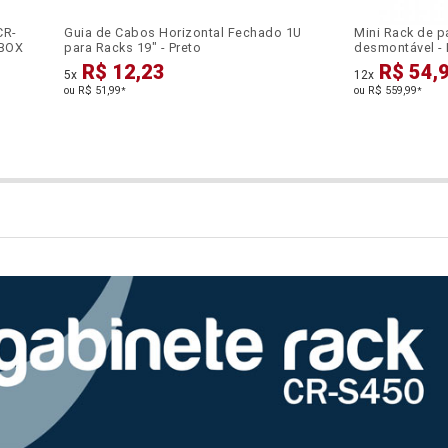
CR-
Guia de Cabos Horizontal Fechado 1U
Mini Rack de p
CBOX
para Racks 19" - Preto
desmontável - 
R$ 12,23
R$ 54,
5x
12x
ou R$ 51,99
ou R$ 559,99
*
*