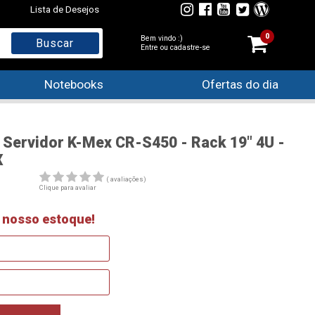
Lista de Desejos
0
Bem vindo :)
Entre ou cadastre-se
Notebooks
Ofertas do dia
 Servidor K-Mex CR-S450 - Rack 19" 4U -
X
( avaliações)
Clique para avaliar
 nosso estoque!