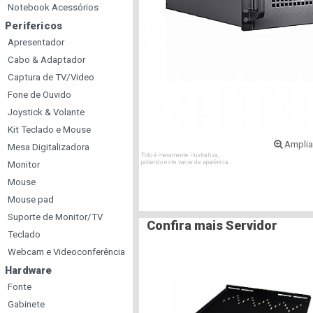
Notebook Acessórios
Perifericos
Apresentador
Cabo & Adaptador
Captura de TV/Video
Fone de Ouvido
Joystick & Volante
Kit Teclado e Mouse
Amplia
Mesa Digitalizadora
Foto é meramente ilustrativa,
podendo este variar de aparência.
Monitor
Mouse
Mouse pad
Suporte de Monitor/TV
Confira mais Servidor
Teclado
Webcam e Videoconferência
Hardware
Fonte
Gabinete