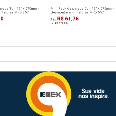
arede 3U - 19" x 570mm -
Mini Rack de parede 5U - 19" x 570mm -
Intelbras MRD 357
desmontável - Intelbras MRD 557
90
R$ 61,76
12x
ou R$ 629,99
*