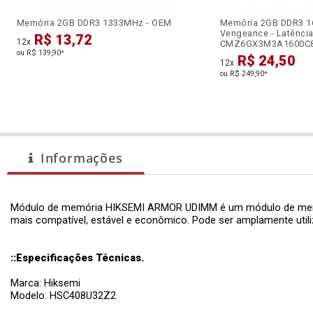
Memória 2GB DDR3 1333MHz - OEM
Memória 2GB DDR3 1
Vengeance - Latência
R$ 13,72
12x
CMZ6GX3M3A1600C
ou R$ 139,90
*
R$ 24,50
12x
ou R$ 249,90
*
Informações
Módulo de memória HIKSEMI ARMOR UDIMM é um módulo de memória 
mais compatível, estável e econômico. Pode ser amplamente utili
::Especificações Técnicas.
Marca: Hiksemi
Modelo: HSC408U32Z2