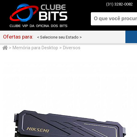
(31) 3282-0082
Ofertas para:
< Selecione seu Estado >
>
Memória para Desktop
>
Diversos