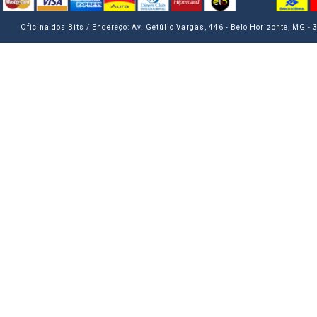
Oficina dos Bits / Endereço: Av. Getúlio Vargas, 446 - Belo Horizonte, MG -