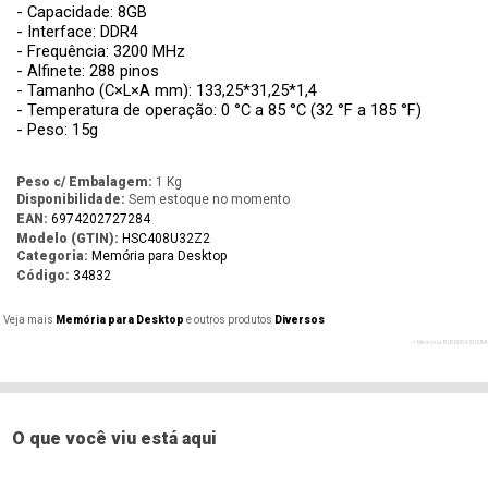
- Capacidade: 8GB
- Interface: DDR4
- Frequência: 3200 MHz
- Alfinete: 288 pinos
- Tamanho (C×L×A mm): 133,25*31,25*1,4
- Temperatura de operação: 0 °C a 85 °C (32 °F a 185 °F)
- Peso: 15g
Peso c/ Embalagem:
1 Kg
Disponibilidade:
Sem estoque no momento
EAN:
6974202727284
Modelo (GTIN):
HSC408U32Z2
Categoria:
Memória para Desktop
Código:
34832
Veja mais
Memória para Desktop
e outros produtos
Diversos
- = Memória 8GB DDR4 3200MH
=
- = Memória 8GB DDR4 3200MH
=
- = Memória 8GB DDR4 3200MH
O que você viu está aqui