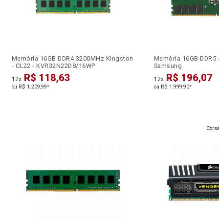
Memória 16GB DDR4 3200MHz Kingston
Memória 16GB DDR5 
- CL22 - KVR32N22D8/16WP
Samsung
R$ 118,63
R$ 196,07
12x
12x
ou R$ 1.209,99
ou R$ 1.999,90
*
*
Corsa