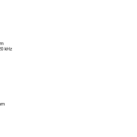
mm
20 kHz
 mm