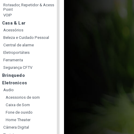
Roteador, Repetidor & Acess
Point
VOIP
Casa & Lar
Acessórios
Beleza e Cuidado Pessoal
Central de alarme
Eletroportáteis
Ferramenta
Segurança CFTV
Brinquedo
Eletronicos
Audio
Acessorios de som
Caixa de Som
Fone de ouvido
Home Theater
Câmera Digital