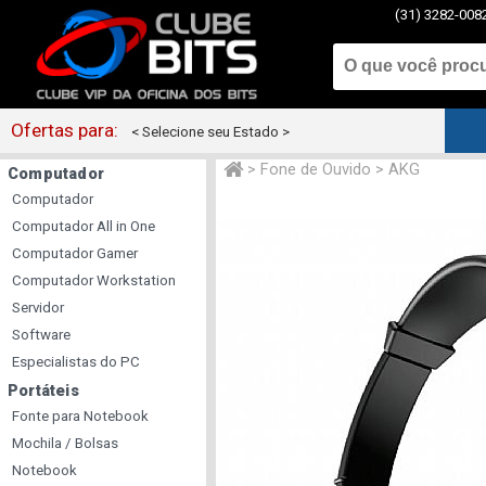
(31) 3282-008
Ofertas para:
< Selecione seu Estado >
>
Fone de Ouvido
>
AKG
Computador
Computador
Computador All in One
Computador Gamer
Computador Workstation
Servidor
Software
Especialistas do PC
Portáteis
Fonte para Notebook
Mochila / Bolsas
Notebook