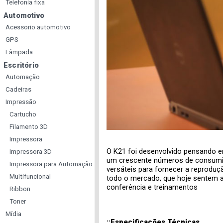
Telefonia fixa
Automotivo
Acessorio automotivo
GPS
Lâmpada
Escritório
Automação
Cadeiras
Impressão
Cartucho
Filamento 3D
Impressora
O K21 foi desenvolvido pensando e
Impressora 3D
um crescente números de consumido
Impressora para Automação
versáteis para fornecer a reproduç
Multifuncional
todo o mercado, que hoje sentem a 
conferência e treinamentos
Ribbon
Toner
Mídia
::Especificações Técnicas