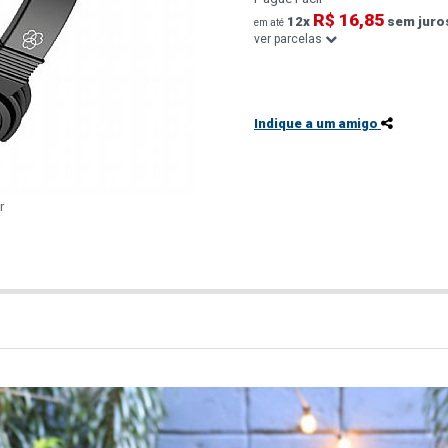
R$ 16,85
12x
sem juro
em até
ver parcelas
Indique a um amigo
r