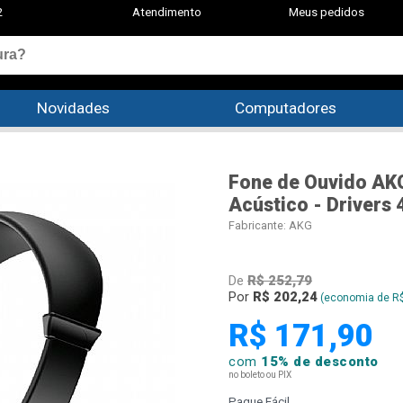
2
Atendimento
Meus pedidos
Novidades
Computadores
Fone de Ouvido AKG
Acústico - Drivers
Fabricante:
AKG
De
R$ 252,79
Por
R$ 202,24
(economia de R$
R$ 171,90
com
15% de desconto
no boleto ou PIX
Pague Fácil