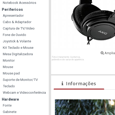
Notebook Acessórios
Perifericos
Apresentador
Cabo & Adaptador
Captura de TV/Video
Fone de Ouvido
Joystick & Volante
Kit Teclado e Mouse
Amplia
Mesa Digitalizadora
Foto é meramente ilustrativa,
podendo este variar de aparência.
Monitor
Mouse
Mouse pad
Suporte de Monitor/TV
Informações
Teclado
Webcam e Videoconferência
Hardware
Fonte
Gabinete