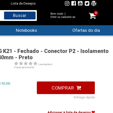
Lista de Desejos
0
Bem vindo :)
Entre ou cadastre-se
Notebooks
Ofertas do dia
 K21 - Fechado - Conector P2 - Isolamento
 40mm - Preto
( avaliações)
Clique para avaliar
 50,56)
COMPRAR
Entrega rápida
Adicionar à lista de desejos