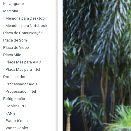
Kit Upgrade
Memória
Memória para Desktop
Memória para Notebook
Placa de Comunicação
Placa de Som
Placa de Vídeo
Placa Mãe
Placa Mãe para AMD
Placa Mãe para Intel
Processador
Processador AMD
Processador Intel
Refrigeração
Cooler CPU
FAN's
Pasta térmica
Water Cooler