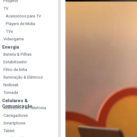
Projetor
TV
Acessórios para TV
Players de Midia
TVs
Videogame
Energia
Bateria & Pilhas
Estabilizador
Filtro de linha
Iluminação & Elétricos
NoBreak
Tomada
Celulares &
Comunicação
Acessorios de telefonia
Carregadores
Smartphone
Tablet