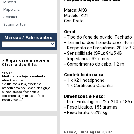
Móveis
Papelaria
Marca: AKG
Modelo: K21
Scanner
Cor: Preto
Suprimentos
Geral
:
- Tipo do fone de ouvido: Fechado
Marcas / Fabricantes
- Tamanho dos Transdutores: 40 
- Resposta de Frequência: 20 Hz ? 
- Sensibilidade (SPL): 94±5 dB
- Impedância: 32 ohms
> O que dizem sobre a
- Comprimento do cabo: 1,2 m
Oficina dos Bits:
yevusk
Conteúdo da caixa:
Muito boa a loja, excelente
- 1 x K21 headphone
atendimento
"Muito boa a loja, excelente
- 1 x Certificado Garantia
atendimento, facilidade, design, e
otimos precos, fechando a
Dimensões e Peso:
concorrencia, muito satisfeito,
recomendo! ..."
- Dim. Embalagem: 72 x 210 x 185
- Peso Liquido: 155 gramas
- Peso Bruto: 0,293 kg
Peso c/ Embalagem:
0,3 Kg