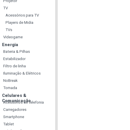
Projetor
TV
Acessórios para TV
Players de Midia
TVs
Videogame
Energia
Bateria & Pilhas
Estabilizador
Filtro de linha
Iluminação & Elétricos
NoBreak
Tomada
Celulares &
Comunicação
Acessorios de telefonia
Carregadores
Smartphone
Tablet