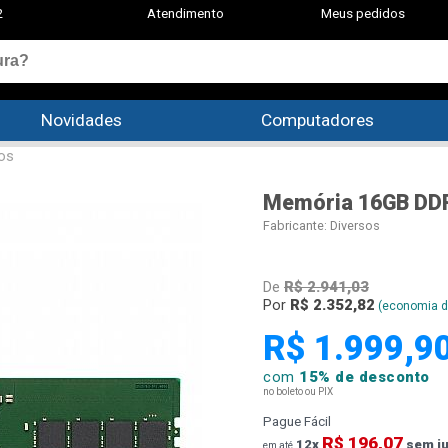
2
Atendimento
Meus pedidos
Novidades
Computadores
os
Memória 16GB DD
Fabricante:
Diversos
De
R$ 2.941,03
Por
R$ 2.352,82
(economia d
R$ 1.999,9
com
15% de desconto
no boleto ou PIX
Pague Fácil
R$ 196,07
12x
sem j
em até