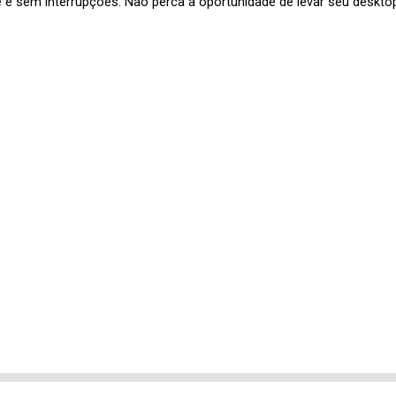
e sem interrupções. Não perca a oportunidade de levar seu deskto