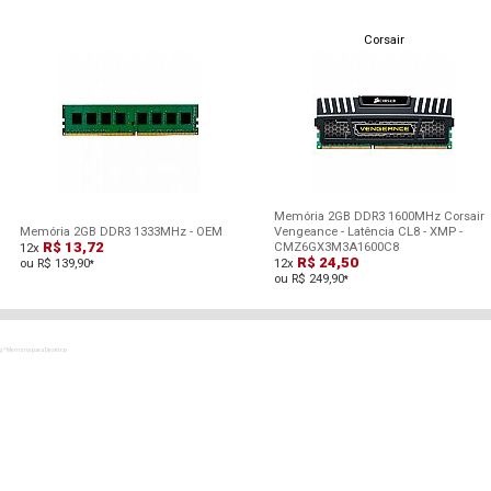
Corsair
Memória 2GB DDR3 1600MHz Corsair
Memória 2GB DDR3 1333MHz - OEM
Vengeance - Latência CL8 - XMP -
R$ 13,72
CMZ6GX3M3A1600C8
12x
R$ 24,50
ou R$ 139,90
12x
*
ou R$ 249,90
*
g * Memória para Desktop
p
g * Memória para Desktop
p
g * Memória para Desktop