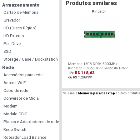
Produtos similares
Armazenamento
Kingston
Cartão de Memória
Gravador
HD (Disco Rígido)
HD Externo
Pen Drive
SSD
Storage / Case / Dockstation
Memória 16GB DDR4 3200MHz
Rede
Kingston - CL22 - KVR32N22D8/16WP
R$ 118,63
12x
Acessórios para rede
ou R$ 1.209,99
*
Antena Wi-Fi
Cabo de rede
Veja mais
Memória para Desktop
e outros produto
Conversor de Mídia
Modem
Modulo GBIC
Placas e Adaptadores de rede
Rede Switch
Roteador Load Balance