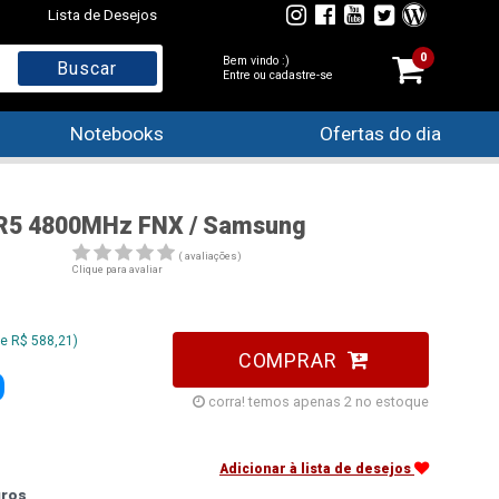
Lista de Desejos
0
Bem vindo :)
Entre ou cadastre-se
Notebooks
Ofertas do dia
R5 4800MHz FNX / Samsung
( avaliações)
Clique para avaliar
e R$ 588,21)
COMPRAR
0
corra! temos apenas 2 no estoque
Adicionar à lista de desejos
uros