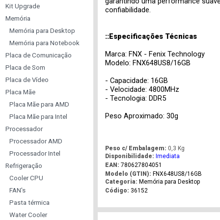
garantindo uma performance suave 
Kit Upgrade
confiabilidade.
Memória
Memória para Desktop
::Especificações Técnicas
Memória para Notebook
Marca: FNX - Fenix Technology
Placa de Comunicação
Modelo: FNX648US8/16GB
Placa de Som
Placa de Vídeo
- Capacidade: 16GB
- Velocidade: 4800MHz
Placa Mãe
- Tecnologia: DDR5
Placa Mãe para AMD
Peso Aproximado: 30g
Placa Mãe para Intel
Processador
Processador AMD
Peso c/ Embalagem:
0,3 Kg
Processador Intel
Disponibilidade:
Imediata
EAN:
780627804051
Refrigeração
Modelo (GTIN):
FNX648US8/16GB
Cooler CPU
Categoria:
Memória para Desktop
FAN's
Código:
36152
Pasta térmica
Water Cooler