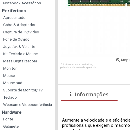
Notebook Acessórios
Perifericos
Apresentador
Cabo & Adaptador
Captura de TV/Video
Fone de Ouvido
Joystick & Volante
Kit Teclado e Mouse
Ampli
Mesa Digitalizadora
Foto é meramente ilustrativa,
podendo este variar de aparência.
Monitor
Mouse
Mouse pad
Suporte de Monitor/TV
Informações
Teclado
Webcam e Videoconferência
Hardware
Fonte
Aumente a velocidade e a eficiênc
profissionais que exigem o máximo
Gabinete