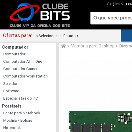
(31) 3282-008
Ofertas para:
< Selecione seu Estado >
>
Memória para Desktop
>
Divers
Computador
Computador
Computador All in One
Computador Gamer
Computador Workstation
Servidor
Software
Especialistas do PC
Portáteis
Fonte para Notebook
Mochila / Bolsas
Notebook