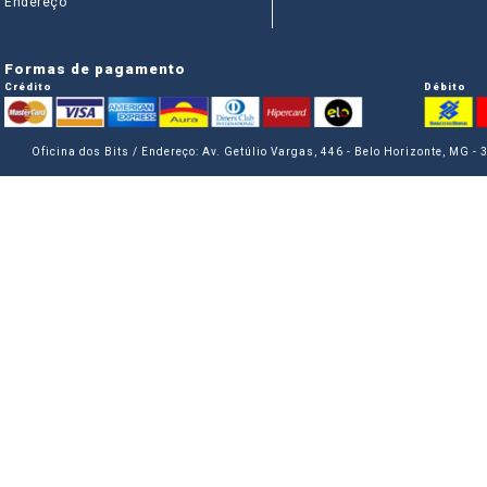
Endereço
Formas de pagamento
Crédito
Débito
Oficina dos Bits / Endereço: Av. Getúlio Vargas, 446 - Belo Horizonte, MG -