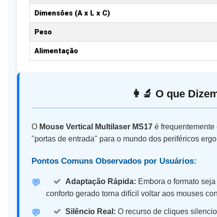
Dimensões (A x L x C)
Peso
Alimentação
👩️‍🔬 O que Diz
O
Mouse Vertical Multilaser MS17
é frequentemente 
"portas de entrada" para o mundo dos periféricos erg
Pontos Comuns Observados por Usuários:
Adaptação Rápida:
Embora o formato seja 
💬️
conforto gerado torna difícil voltar aos mouses co
Silêncio Real:
O recurso de cliques silenc
💬️