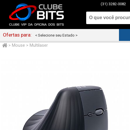
(31) 3282-0082
Ofertas para:
< Selecione seu Estado >
>
Mouse
>
Multilaser