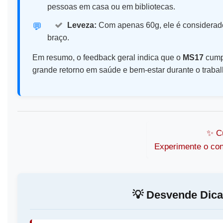
pessoas em casa ou em bibliotecas.
Leveza:
Com apenas 60g, ele é considerado 
💬️
braço.
Em resumo, o feedback geral indica que o
MS17
cumpr
grande retorno em saúde e bem-estar durante o trabal
✨️ C
Experimente o con
💡️ Desvende Dic