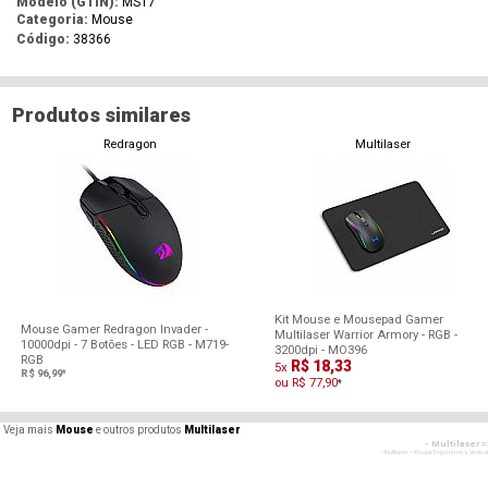
Modelo (GTIN):
MS17
Categoria:
Mouse
Código:
38366
Produtos similares
Redragon
Multilaser
Kit Mouse e Mousepad Gamer
Mouse Gamer Redragon Invader -
Multilaser Warrior Armory - RGB -
10000dpi - 7 Botões - LED RGB - M719-
3200dpi - MO396
RGB
R$ 18,33
5x
R$ 96,99
*
ou R$ 77,90
*
Veja mais
Mouse
e outros produtos
Multilaser
- Multilaser 
- - Multilaser = Mouse Ergonômico Vertical
- Multil
- - Multilaser = Mouse Ergonômico Vertical
- Multil
- - Multilaser = Mouse Ergonômico Vertical