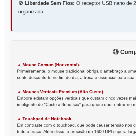
🚫️
Liberdade Sem Fios:
O receptor USB nano de 2
organizada.
🧐️
Comp
🤜️ Mouse Comum (Horizontal):
Primeiramente, o mouse tradicional obriga o antebraço a uma
sente desconforto no fim do dia, a troca é essencial para sua
🤜️ Mouses Verticais Premium (Alto Custo):
Embora existam opções verticais que custam cinco vezes mai
inteligente de "Custo x Benefício" para quem quer entrar n
🤜️ Touchpad de Notebook:
Em contraste com o touchpad, que pode causar tensão nos de
todo o braço. Além disso, a precisão de 1600 DPI supera lar