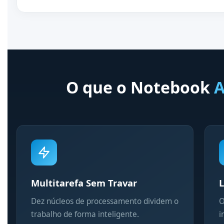
O que o Notebook
A
Multitarefa Sem Travar
L
Dez núcleos de processamento dividem o
O
trabalho de forma inteligente.
i