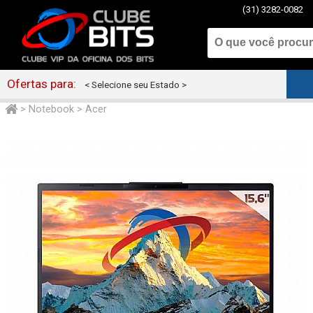
(31) 3282-0082
Ofertas para:
< Selecione seu Estado >
>
Notebook
>
Acer