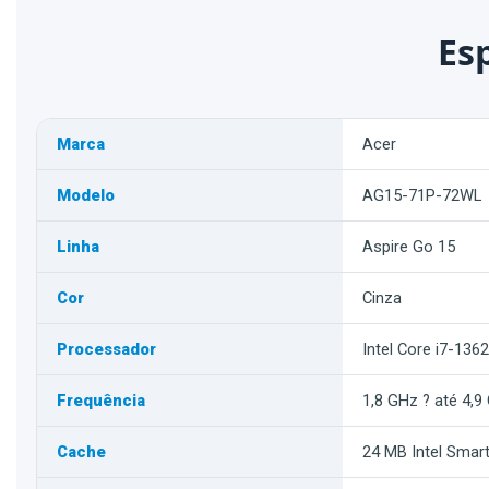
Es
Marca
Acer
Modelo
AG15-71P-72WL
Linha
Aspire Go 15
Cor
Cinza
Processador
Intel Core i7-136
Frequência
1,8 GHz ? até 4,9
Cache
24 MB Intel Smar