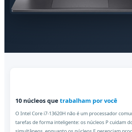
10 núcleos que
trabalham por você
O Intel Core i7-13620H não é um processador comum 
tarefas de forma inteligente: os núcleos P cuidam d
simultâneos, enquanto os núcleos E gerenciam pro