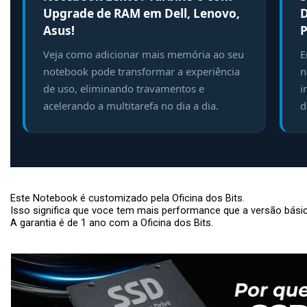
Upgrade de RAM em Dell, Lenovo,
D
Asus!
P
Veja como adicionar mais memória ao seu
E
notebook pode transformar a experiência
n
de uso, eliminando travamentos e
i
acelerando a multitarefa no dia a dia.
d
Este Notebook é customizado pela Oficina dos Bits.
Isso significa que voce tem mais performance que a versão bási
A garantia é de 1 ano com a Oficina dos Bits.