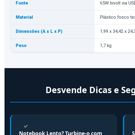
Fonte
65W bivolt via US
Material
Plástico fosco te
Dimensões (A x L x P)
1,99 x 34,42 x 24
Peso
1,7 kg
Desvende Dicas e Se
Notebook Lento? Turbine-o com
S