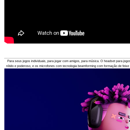
Para seus jogos individuais, para jogar com amigos, para música. O headset para jog
nítido e poderoso, e os microfones com tecnologia beamforming com formação de feix