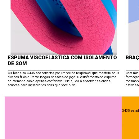
ESPUMA VISCOELÁSTICA COM ISOLAMENTO
BRAÇ
DE SOM
Os fones no G435 são cobertos por um tecido respirável que mantém seus
Com micr
ouvidos frios durante longas sessões de jogo. O estofamento de espuma
formação
de memória não é apenas confortável, ele ajuda a absorver as ondas
mesmo te
sonoras para melhorar os sons que você ouve.
estivess
G435 se ad