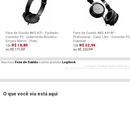
Fone de Ouvido AKG K21 - Fechado -
Fone de Ouvido AKG K414P -
Conector P2 - Isolamento Acústico -
Profissional - Cabo 1,5m - Conector P2 
Drivers 40mm - Preto
Dobrável
R$ 16,85
R$ 22,94
12x
12x
ou R$ 171,90
ou R$ 233,99
*
*
Veja mais
Fone de Ouvido
e outros produtos
Logitech
- Logitech =Headset Gamer Sem Fio Lo
- - Logitech = Headset Gamer Sem Fio Logitech G435 - Drivers 40mm - Ultra Leve - Receptor USB Ligh
- Logitech =Headset Gamer Sem Fio L
- - Logitech = Headset Gamer Sem Fio Logitech G435 - Drivers 40mm - Ultra Leve - Receptor USB Ligh
- Logitech =Headset Gamer Sem Fio L
- - Logitech = Headset Gamer Sem Fio Logitech G435 - Drivers 40mm - Ultra Leve - Receptor USB Ligh
O que você viu está aqui