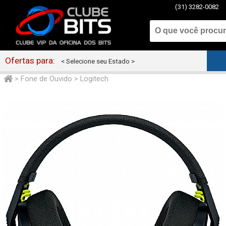
(31) 3282-0082
Ofertas para:
< Selecione seu Estado >
>
Fone de Ouvido
>
Logitech