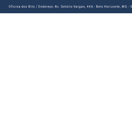
Oficina dos Bits / Endereço: Av. Getúlio Vargas, 446 - Belo Horizonte, MG -