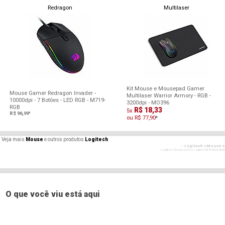
Redragon
Multilaser
Kit Mouse e Mousepad Gamer
Mouse Gamer Redragon Invader -
Multilaser Warrior Armory - RGB -
10000dpi - 7 Botões - LED RGB - M719-
3200dpi - MO396
RGB
R$ 18,33
5x
R$ 96,99
*
ou R$ 77,90
*
Veja mais
Mouse
e outros produtos
Logitech
- Logitech =Mouse se
- - Logitech = Mouse sem Fio Logitech M240 Silent - Blue
- Logitech =Mou
- - Logitech = Mouse sem Fio Logitech M240 Silent - Blue
- Logitech =Mou
- - Logitech = Mouse sem Fio Logitech M240 Silent - Blue
O que você viu está aqui